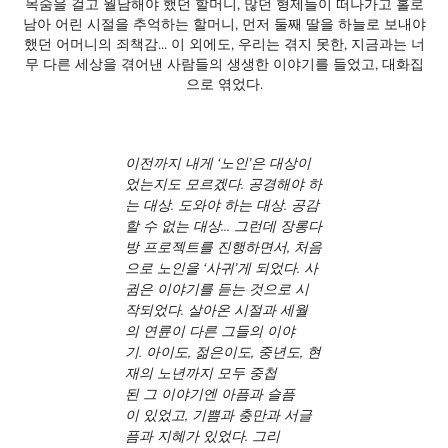
목숨을 걸고 월남해야 했던 할머니, 많던 형제들이 떠나가고 홀로
남아 어린 시절을 추억하는 할머니, 먼저 둘째 딸을 하늘로 보내야
했던 어머니의 죄책감... 이 외에도, 우리는 겪지 못한, 지금과는 너
무 다른 세상을 겪어낸 사람들의 생생한 이야기를 들었고, 대화집
으로 엮었다.
이전까지 내게 ‘노인’은 대상이
었는지도 모르겠다. 공경해야 하
는 대상. 도와야 하는 대상. 공감
할 수 없는 대상... 그런데 장롱다
방 프로젝트를 진행하면서, 처음
으로 노인을 ‘사귀’게 되었다. 사
귐은 이야기를 듣는 것으로 시
작되었다. 살아온 시절과 세월
의 연륜이 다른 그들의 이야
기. 아이도, 젊은이도, 중년도, 현
재의 노년까지 모두 중첩
된 그 이야기엔 아픔과 슬픔
이 있었고, 기쁨과 충만과 서글
픔과 지혜가 있었다. 그리